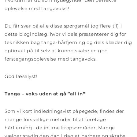
hvordan får du som nybegynder den perfekte
oplevelse med tangavoks?
Du får svar på alle disse spørgsmål (og flere til) i
dette blogindlæg, hvor vi dels præsenterer dig for
teknikken bag tanga-hårfjerning og dels klæder dig
optimalt på til selv at kunne skabe en god
førstegangsoplevelse med tangavoks.
God læselyst!
Tanga – voks uden at gå ”all in”
Som vi kort indledningsvist påpegede, findes der
mange forskellige metoder til at foretage
hårfjerning i de intime kropsområder. Mange
vælger stadig den dag i dag at barbere og skrabe