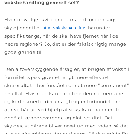
voksbehandling generelt set?
Hvorfor vælger kvinder (og mænd for den sags
skyld) egentlig
, herunder
intim voksbehandling
specifikt tanga, når de skal have fjernet hår i de
nedre regioner? Jo, det er der faktisk rigtig mange
gode grunde til.
Den altoverskyggende årsag er, at brugen af voks til
formålet typisk giver et langt mere effektivt
slutresultat – her forstået som et mere ”permanent”
resultat. Hvis man kan håndtere den momentane
og korte smerte, der unægtelig er forbundet med
at rive hår ud ved hjælp af voks, kan man nemlig
opnå et længerevarende og glat resultat. Det
skyldes, at hårene bliver revet ud med roden, så det
kun er hårsækkene, der er tilbage. På den måde får