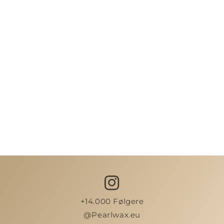
+14.000 Følgere
@Pearlwax.eu